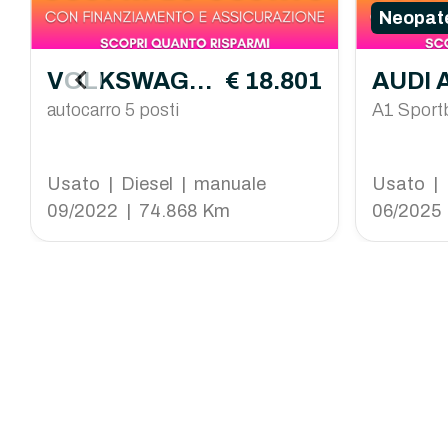
Neopate
VOLKSWAGE
€ 18.801
AUDI 
N Caddy
autocarro 5 posti
back
A1 Sport
tfsi S Lin
6cv s-tro
Usato | Diesel | manuale
Usato | 
09/2022 | 74.868 Km
06/2025 