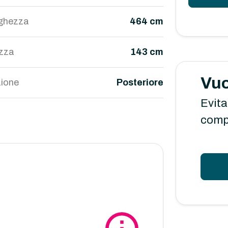
ghezza
464 cm
ezza
143 cm
Vuo
ione
Posteriore
Evita
comp