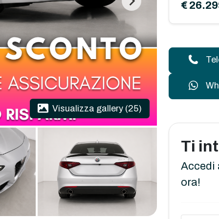
€ 26.29
Te
Wh
Visualizza gallery (25)
Ti i
Accedi 
ora!