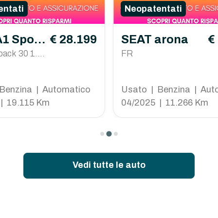
ntati
Neopatentati
A1 Sport
€ 28.199
SEAT arona
€
back 30 1.0
FR
e Edition 11
nic
Benzina | Automatico
Usato | Benzina | Aut
| 19.115 Km
04/2025 | 11.266 Km
Vedi tutte le auto