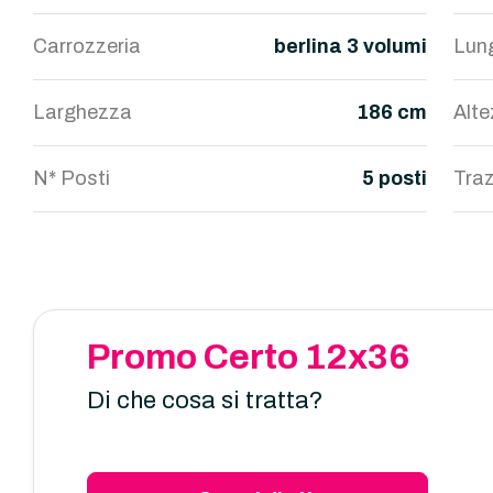
Carrozzeria
berlina 3 volumi
Lun
Larghezza
186 cm
Alt
N* Posti
5 posti
Traz
Promo Certo 12x36
Di che cosa si tratta?