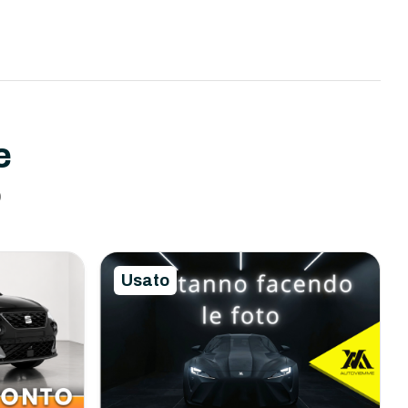
e
o
Usato