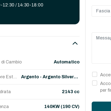
-12:30 / 14:30-18:00
 di Cambio
Automatico
Accet
re Ester
Argento - Argento Silverst
Accon
one
per f
ndrata
2143 cc
enza
140KW (190 CV)