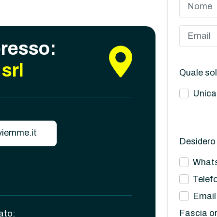
presso:
srl
Quale sol
Unica
iemme.it
Desidero 
What
Telef
Email
Fascia or
ato: