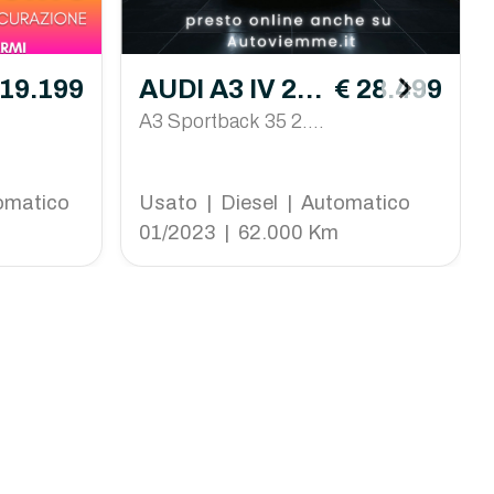
 19.199
AUDI A3 IV 20
€ 28.499
20 Sportback
A3 Sportback 35 2.0
tdi S line Edition s-tr
onic
omatico
Usato | Diesel | Automatico
01/2023 | 62.000 Km