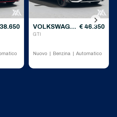
 38.650
VOLKSWAGE
€ 46.350
N Golf
GTI
omatico
Nuovo | Benzina | Automatico