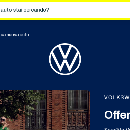
 auto stai cercando?
 tua nuova auto
VOLKSW
Offe
Scegli la V