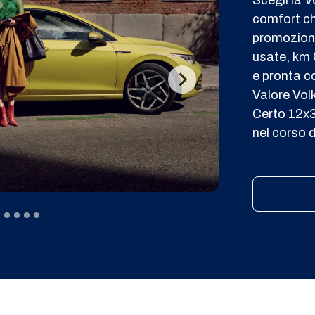
comfort ch
promozioni
usate, km 
e pronta c
Valore Vol
Certo 12x3
nel corso d