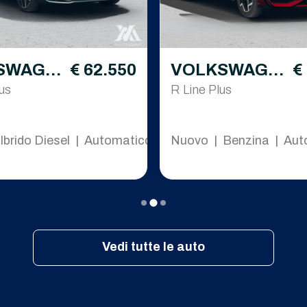
SWAGE
€ 62.550
VOLKSWAGE
€
sat
us
N Golf
R Line Plus
Ibrido Diesel | Automatico
Nuovo | Benzina | Aut
Vedi tutte le auto