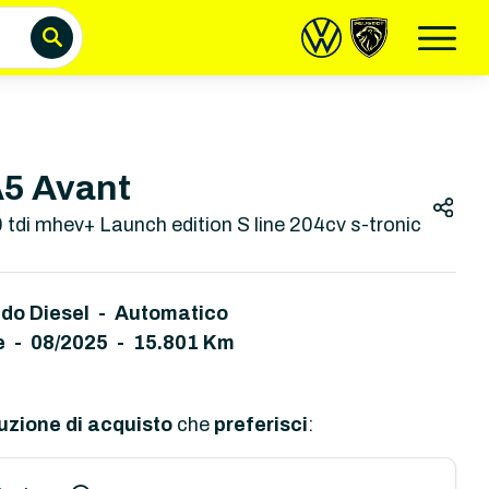
5 Avant
 tdi mhev+ Launch edition S line 204cv s-tronic
ido Diesel - Automatico
e
-
08/2025 - 15.801 Km
uzione di acquisto
che
preferisci
: