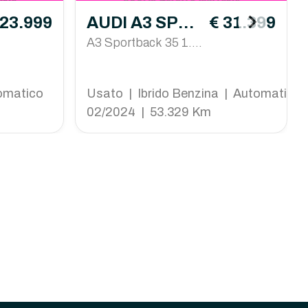
 23.999
AUDI A3 SPOR
€ 31.399
TBACK
A3 Sportback 35 1.5
tfsi mhev S line editi
on s-tronic
omatico
Usato | Ibrido Benzina | Automatico
02/2024 | 53.329 Km