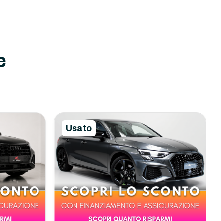
e
o
Usato