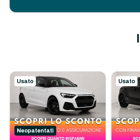
Usato
Usato
Neopatentati