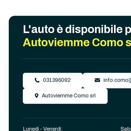
L'auto è disponibile 
Autoviemme Como s
031396092
info.como
Autoviemme Como srl
Lunedì - Venerdì:
Sab