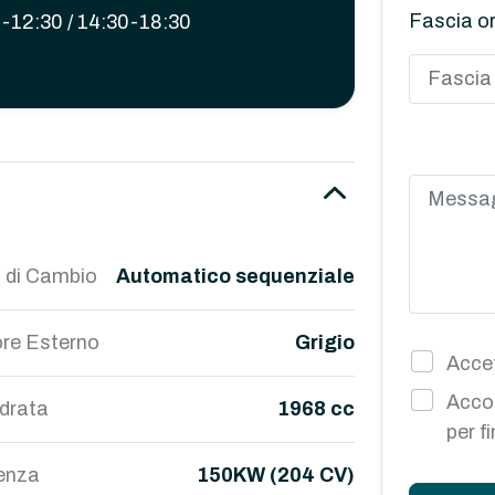
Fascia or
-12:30 / 14:30-18:30
 di Cambio
Automatico sequenziale
re Esterno
Grigio
Accet
Accon
ndrata
1968 cc
per f
enza
150KW (204 CV)