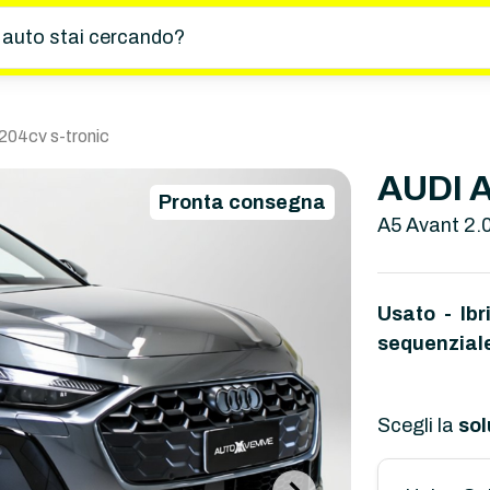
 auto stai cercando?
 204cv s-tronic
AUDI A
Pronta consegna
A5 Avant 2.0
Usato - Ibr
sequenzial
Scegli la
sol