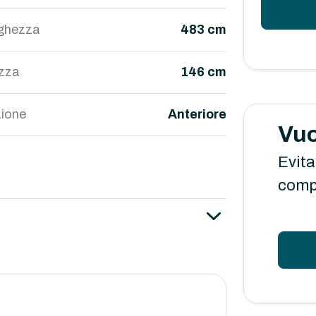
ghezza
483 cm
ezza
146 cm
ione
Anteriore
Vuo
Evita
comp