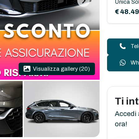
Unica So
€ 48.4
Te
Wh
Visualizza gallery (20)
Ti i
Accedi 
ora!