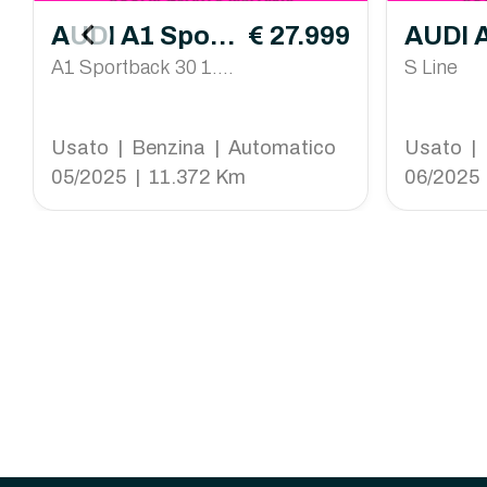
AUDI A1 Sport
€ 27.999
AUDI 
back
A1 Sportback 30 1.0 t
S Line
fsi S Line Edition 116
cv s-tronic
Usato | Benzina | Automatico
Usato | 
05/2025 | 11.372 Km
06/2025 