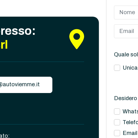
presso:
rl
Quale sol
Unica
@autoviemme.it
Desidero 
What
Telef
Email
ato: