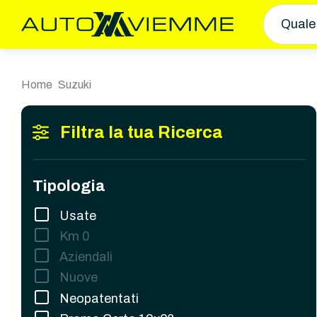
Quale
Home
Suzuki
Filtra la tua Ricerca
Tipologia
Usate
Km 0
Aziendali
Nuove
Neopatentati