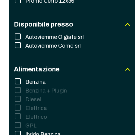
Promo Certo 12x36
Disponibile presso
Autoviemme Olgiate srl
Autoviemme Como srl
Alimentazione
Benzina
Benzina + Plugin
Diesel
Elettrica
Elettrico
GPL
Ibrido Benzina