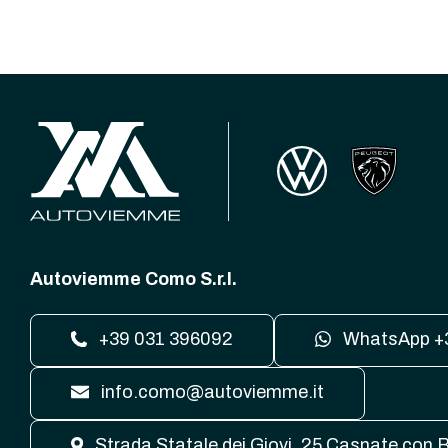
Autoviemme Como S.r.l.
+39 031 396092
WhatsApp +
info.como@autoviemme.it
Strada Statale dei Giovi, 25 Casnate con