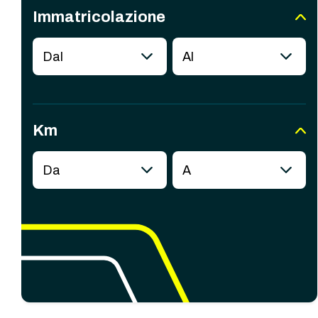
Immatricolazione
Dal
Al
Km
Da
A