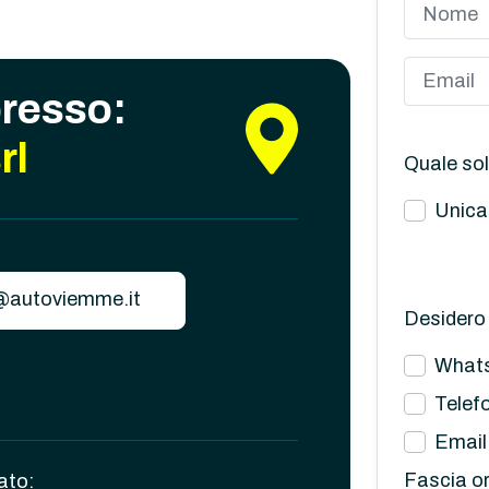
presso:
rl
Quale sol
Unica
@autoviemme.it
Desidero 
What
Telef
Email
Fascia or
ato: