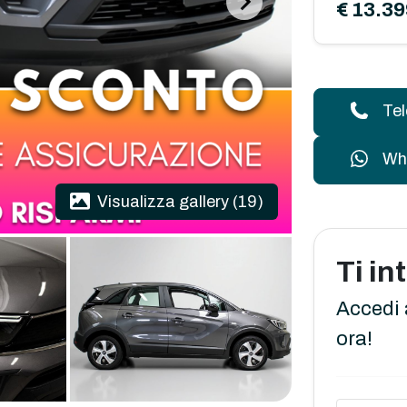
€ 13.39
Te
Wh
Visualizza gallery (19)
Ti i
Accedi 
ora!