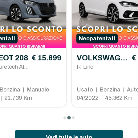
ntati
Neopatentati
OT 208
€ 15.699
VOLKSWAGE
€
uretech Allu
N Polo
R-Line
00cv
Benzina | Manuale
Usato | Benzina | Aut
| 21.739 Km
04/2022 | 45.362 Km
Vedi tutte le auto