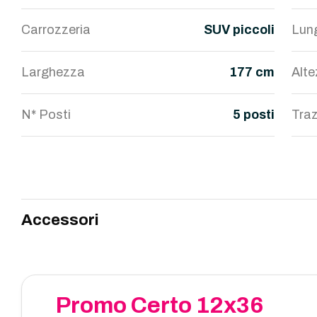
Carrozzeria
SUV piccoli
Lun
Larghezza
177 cm
Alt
N* Posti
5 posti
Traz
Accessori
Promo Certo 12x36