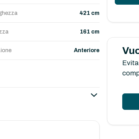
ghezza
421 cm
ezza
161 cm
Vuo
ione
Anteriore
Evita
comp