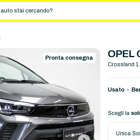
 auto stai cercando?
v
OPEL 
Pronta consegna
Crossland 1
Usato - Be
Scegli la
sol
Unica So