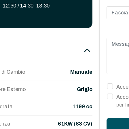
-12:30 / 14:30-18:30
 di Cambio
Manuale
Accet
re Esterno
Grigio
Accon
per f
ndrata
1199 cc
enza
61KW (83 CV)