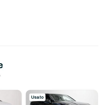
e
o
Usato