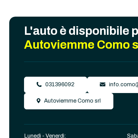
L'auto è disponibile 
Autoviemme Como s
031396092
info.como
Autoviemme Como srl
Lunedì - Venerdì:
Sab