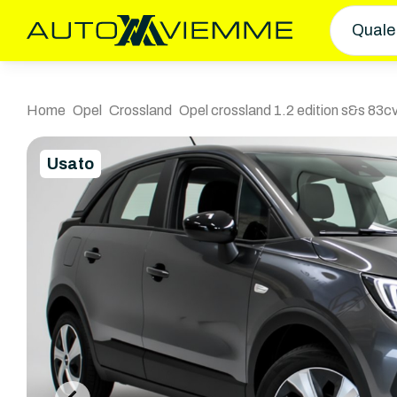
Quale
Home
Opel
Crossland
Opel crossland 1.2 edition s&s 83c
Usato