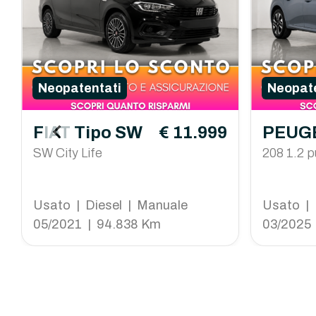
Neopatentati
Neopate
FIAT Tipo SW
€ 11.999
PEUGE
SW City Life
208 1.2 p
re s&s 1
Usato | Diesel | Manuale
Usato | 
05/2021 | 94.838 Km
03/2025 