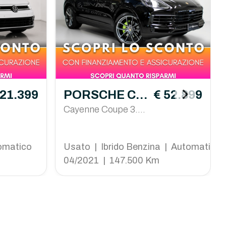
 21.399
PORSCHE Ca
€ 52.899
yenne Coupè
Cayenne Coupe 3.0
e-hybrid tiptronic
omatico
Usato | Ibrido Benzina | Automatico
04/2021 | 147.500 Km