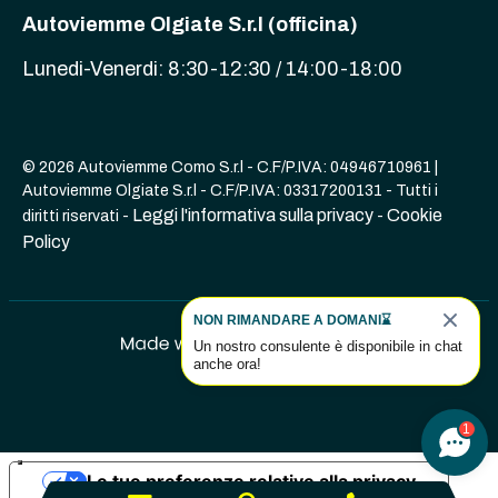
Autoviemme Olgiate S.r.l (officina)
Lunedi-Venerdi: 8:30-12:30 / 14:00-18:00
© 2026 Autoviemme Como S.r.l - C.F/P.IVA: 04946710961 |
Autoviemme Olgiate S.r.l - C.F/P.IVA: 03317200131 - Tutti i
Leggi l'informativa sulla privacy
Cookie
diritti riservati -
-
Policy
NON RIMANDARE A DOMANI⌛
Un nostro consulente è disponibile in chat
anche ora!
1
Le tue preferenze relative alla privacy