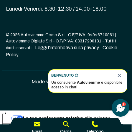
Lunedi-Venerdi: 8:30-12:30 / 14:00-18:00
© 2026 Autoviemme Como S.r.l - C.F/P.IVA: 04946710961 |
Autoviemme Olgiate S.r.l - C.F/P.IVA: 03317200131 - Tutti i
Leggi l'informativa sulla privacy
Cookie
diritti riservati -
-
Policy
BENVENUTO 😊
Un consulente
Autoviemme
è disponibile
adesso in chat!
1
Le tue preferenze relative alla privacy
Informativa sulla raccolta
Email
Cerca
Telefono