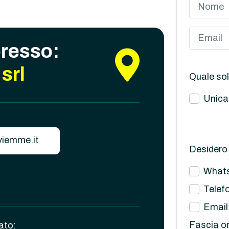
presso:
srl
Quale sol
Unica
iemme.it
Desidero 
What
Telef
Email
Fascia or
ato: