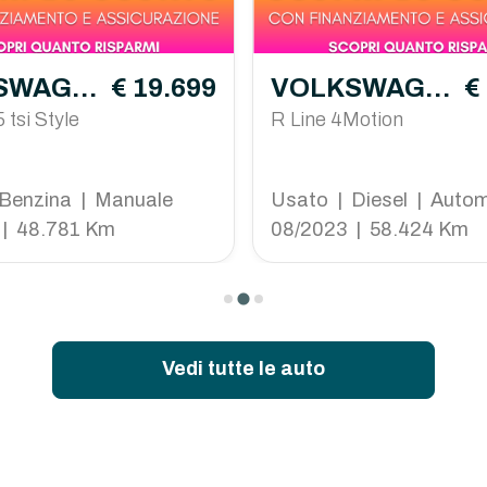
SWAGE
€ 19.699
VOLKSWAGE
€
oc
 tsi Style
N Tiguan
R Line 4Motion
Benzina | Manuale
Usato | Diesel | Auto
 | 48.781 Km
08/2023 | 58.424 Km
Vedi tutte le auto