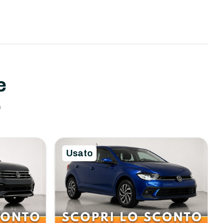
e
o
Usato