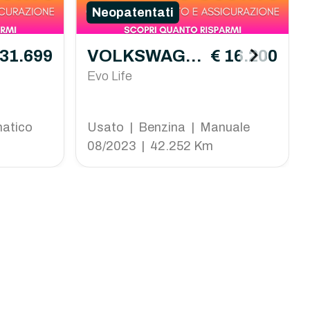
Neopatentati
 31.699
VOLKSWAGE
€ 16.200
N Polo
Evo Life
matico
Usato | Benzina | Manuale
08/2023 | 42.252 Km