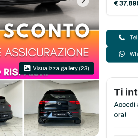
€ 37.89
Te
Wh
Visualizza gallery (23)
Ti i
Accedi 
ora!