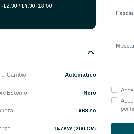
-12:30 / 14:30-18:00
 di Cambio
Automatico
Accet
re Esterno
Nero
Accon
per f
ndrata
1968 cc
enza
147KW (200 CV)