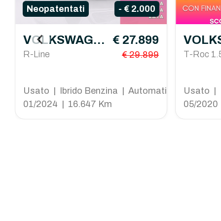
Neopatentati
- € 2.000
VOLKSWAGE
€ 27.899
VOLK
N Golf
R-Line
N T-R
T-Roc 1.5
€ 29.899
Usato | Ibrido Benzina | Automatico
Usato | 
01/2024 | 16.647 Km
05/2020