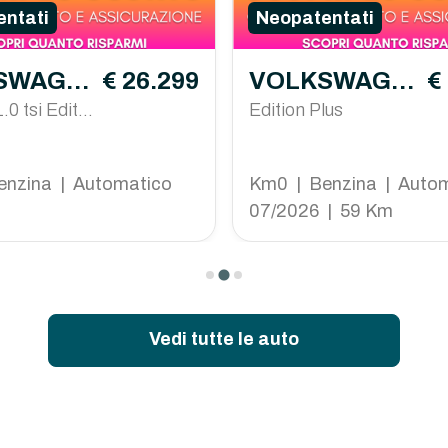
ntati
Neopatentati
SWAGE
€ 26.299
VOLKSWAGE
€
oss 202
.0 tsi Editio
N T-Cross
Edition Plus
5cv dsg
enzina | Automatico
Km0 | Benzina | Auto
07/2026 | 59 Km
Vedi tutte le auto