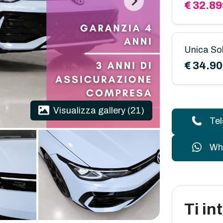
€ 32.89
Unica So
€ 34.9
Visualizza gallery (21)
Te
Wh
Ti i