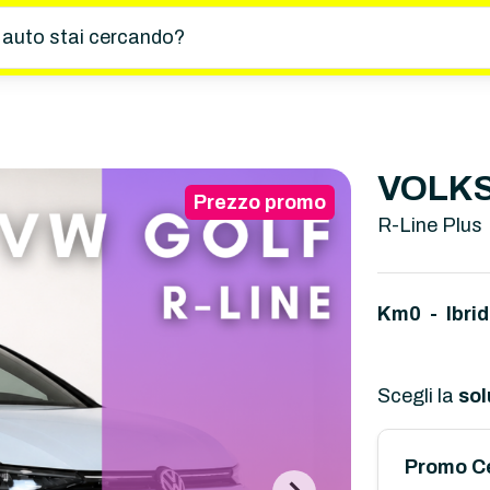
 auto stai cercando?
VOLKS
Prezzo promo
R-Line Plus
Km0 - Ibri
Scegli la
sol
Promo C