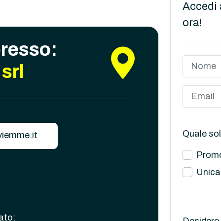
Accedi 
ora!
presso:
srl
Quale sol
iemme.it
Promo
Unica
ato:
Desidero 