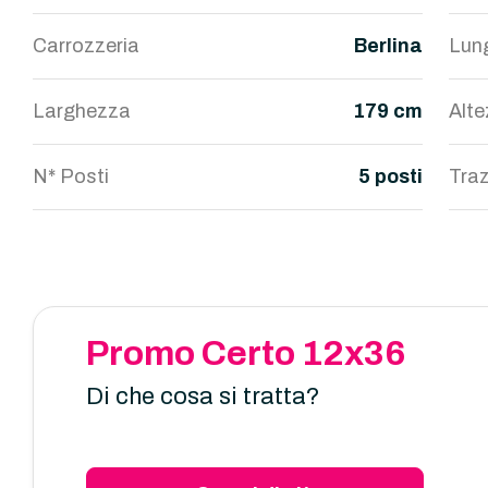
Carrozzeria
Berlina
Lun
Larghezza
179 cm
Alt
N* Posti
5 posti
Traz
Promo Certo 12x36
Di che cosa si tratta?