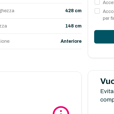
Accet
ghezza
428 cm
Accon
per f
ezza
148 cm
ione
Anteriore
Vuo
Evita
comp