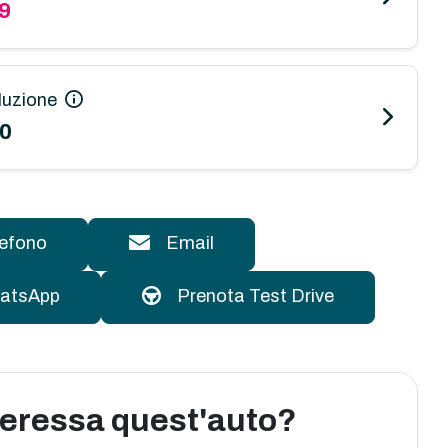
9
luzione
00
lefono
Email
atsApp
Prenota Test Drive
nteressa quest'auto?