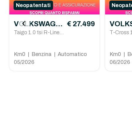
Neopatentati
Neopate
VOLKSWAGE
€ 27.499
VOLK
N Taigo
Taigo 1.0 tsi R-Line P
N T-Cr
T-Cross 1
lus 115cv dsg
n Plus 11
4
Km0 | Benzina | Automatico
Km0 | B
05/2026
06/2026