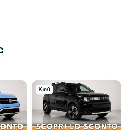
e
o
Km0