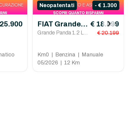
Neopatentati
- € 1.300
 25.900
FIAT Grande P
€ 18.899
anda
Grande Panda 1.2 La
€ 20.199
Prima 100cv
matico
Km0 | Benzina | Manuale
05/2026 | 12 Km