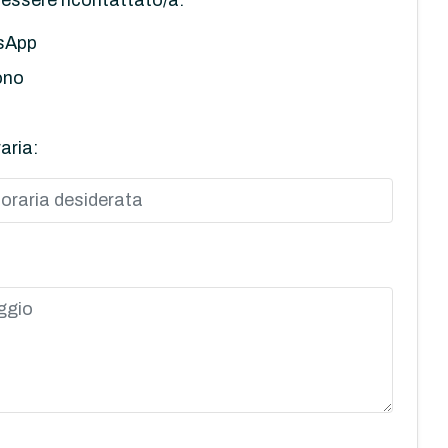
sApp
ono
aria: