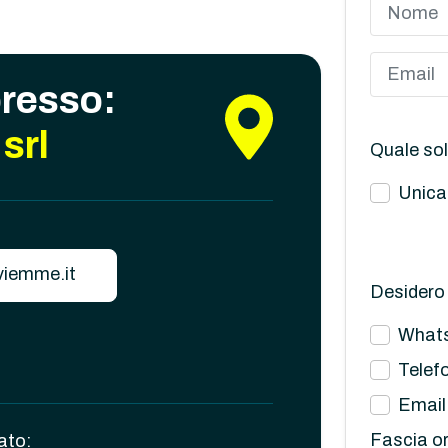
presso:
srl
Quale sol
Unica
iemme.it
Desidero 
What
Telef
Email
Fascia or
ato: