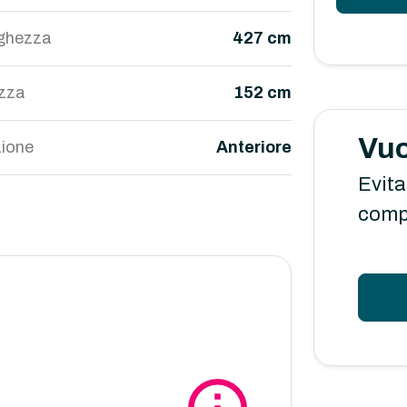
ghezza
427 cm
ezza
152 cm
Vuo
ione
Anteriore
Evita
comp