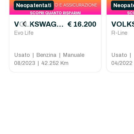
Neopatentati
Neopate
VOLKSWAGE
€ 16.200
VOLK
N Polo
Evo Life
N Pol
R-Line
Usato | Benzina | Manuale
Usato | 
08/2023 | 42.252 Km
04/2022