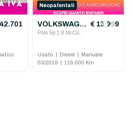
Neopatentati
 42.701
VOLKSWAGE
€ 13.999
N Polo
Polo 5p 1.6 tdi Comf
ortline 80cv
matico
Usato | Diesel | Manuale
03/2019 | 116.000 Km