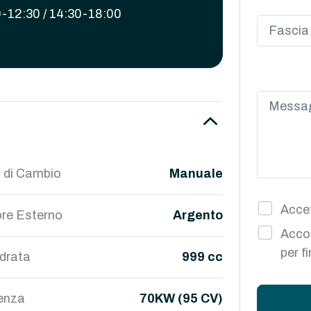
-12:30 / 14:30-18:00
 di Cambio
Manuale
Accet
re Esterno
Argento
Accon
per f
ndrata
999 cc
enza
70KW (95 CV)