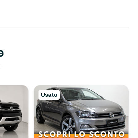
e
o
Usato