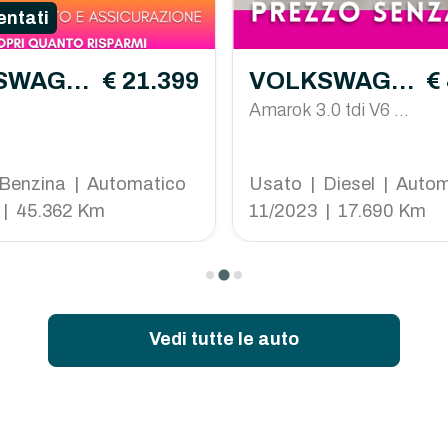
ntati
SWAGE
€ 21.399
VOLKSWAGE
€
o
N amarok
Amarok 3.0 tdi V6 St
yle 4motion auto
Benzina | Automatico
Usato | Diesel | Auto
 | 45.362 Km
11/2023 | 17.690 Km
Vedi tutte le auto