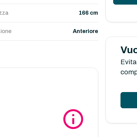
ezza
166 cm
ione
Anteriore
Vuo
Evita
comp