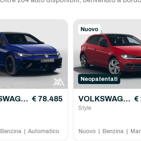
Oltre 204 auto disponibili, benvenuto a bord
Nuovo
Neopatentati
SWAGE
€ 78.485
VOLKSWAGE
€
N Polo
Style
Benzina | Automatico
Nuovo | Benzina | Ma