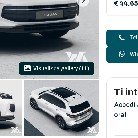
€ 44.6
Te
Wh
Visualizza gallery (11)
Ti i
Accedi 
ora!