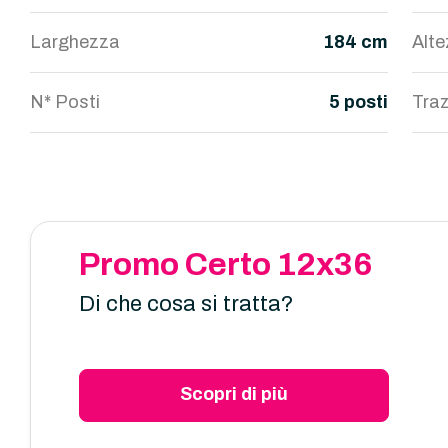
Larghezza
184 cm
Alt
N* Posti
5 posti
Traz
Promo Certo 12x36
Di che cosa si tratta?
Scopri di più