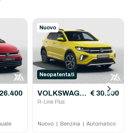
o
Nuovo
Neopatentati
 26.400
VOLKSWAGE
€ 30.500
N T-Cross
R-Line Plus
nuale
Nuovo | Benzina | Automatico