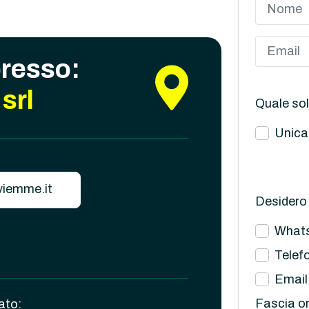
presso:
srl
Quale sol
Unica
iemme.it
Desidero 
What
Telef
Email
Fascia or
ato: