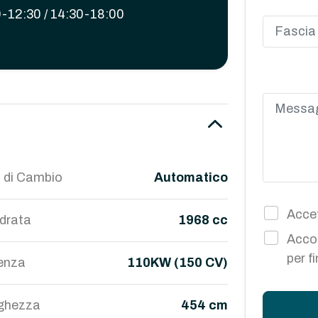
-12:30 / 14:30-18:00
 di Cambio
Automatico
Accet
ndrata
1968 cc
Accon
per f
enza
110KW (150 CV)
ghezza
454 cm