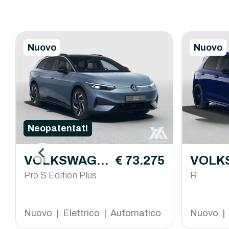
Nuovo
Nuovo
Neopatentati
VOLKSWAGE
€ 73.275
VOLK
N ID.7
Pro S Edition Plus
N Golf
R
Nuovo | Elettrico | Automatico
Nuovo | 