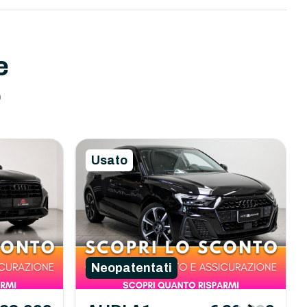
e
o
Usato
Neopatentati