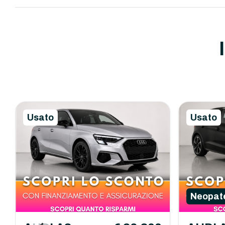
Usato
Usato
Neopate