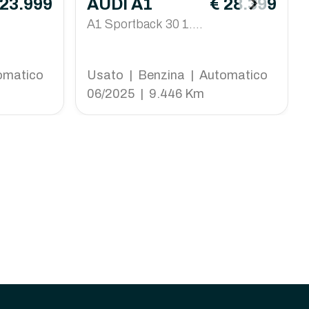
 23.999
AUDI A1
€ 28.399
A1 Sportback 30 1.0
tfsi S Line Edition 11
6cv s-tronic
omatico
Usato | Benzina | Automatico
06/2025 | 9.446 Km