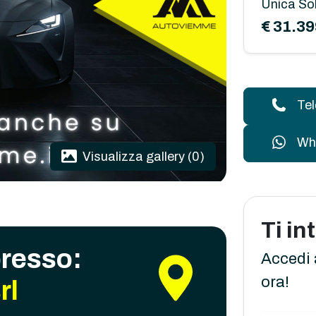
Unica So
€ 31.39
Te
Wh
Visualizza gallery (0)
Ti i
presso:
Accedi 
ora!
rl