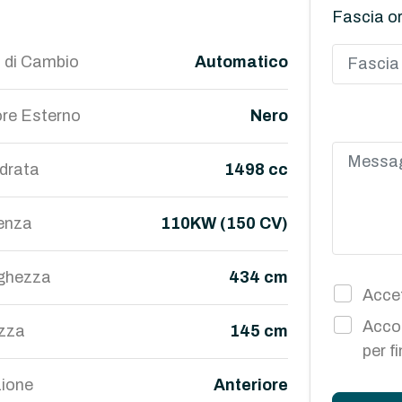
Fascia or
 di Cambio
Automatico
re Esterno
Nero
ndrata
1498 cc
enza
110KW (150 CV)
ghezza
434 cm
Accet
Accon
ezza
145 cm
per f
ione
Anteriore