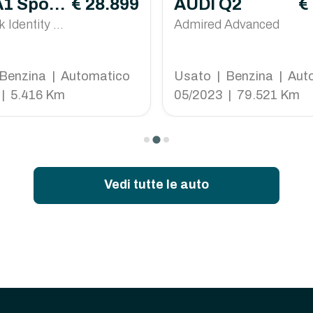
A1 Sport
€ 28.899
AUDI Q2
€
 Identity Bl
Admired Advanced
Benzina | Automatico
Usato | Benzina | Aut
| 5.416 Km
05/2023 | 79.521 Km
Vedi tutte le auto