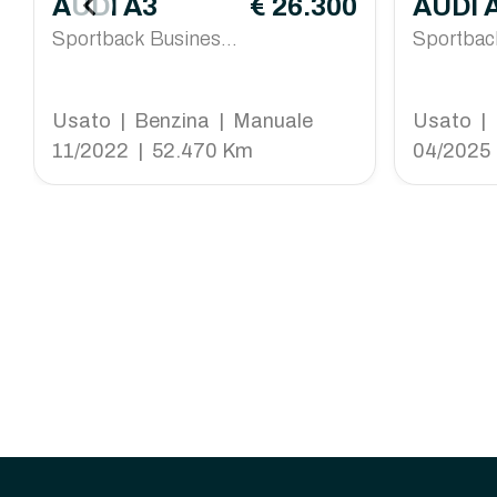
AUDI A3
€ 26.300
AUDI 
Sportback Business
back
Sportback
Advanced
ack
tico
Usato | Benzina | Manuale
Usato | 
11/2022 | 52.470 Km
04/2025 