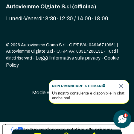
Autoviemme Olgiate S.r.l (officina)
Lunedi-Venerdi: 8:30-12:30 / 14:00-18:00
© 2026 Autoviemme Como S.r.l - C.F/P.IVA: 04946710961 |
Autoviemme Olgiate S.r.l - C.F/P.IVA: 03317200131 - Tutti i
Leggi l'informativa sulla privacy
Cookie
diritti riservati -
-
Policy
NON RIMANDARE A DOMANI⌛
Un nostro consulente è disponibile in chat
anche ora!
1
Le tue preferenze relative alla privacy