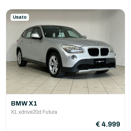
Usato
BMW X1
X1 xdrive20d Futura
€ 4.999