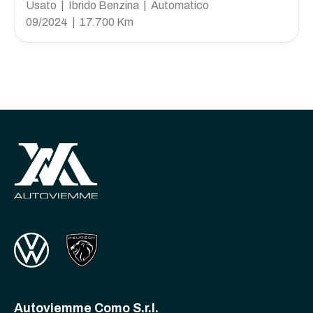
Usato | Ibrido Benzina | Automatico
09/2024 | 17.700 Km
Autoviemme Como S.r.l.