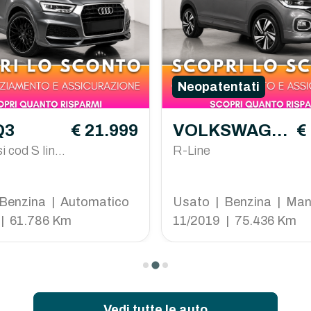
Neopatentati
Q3
€ 21.999
VOLKSWAGE
€
i cod S line
N T-Cross
R-Line
tronic
Benzina | Automatico
Usato | Benzina | Man
| 61.786 Km
11/2019 | 75.436 Km
Vedi tutte le auto