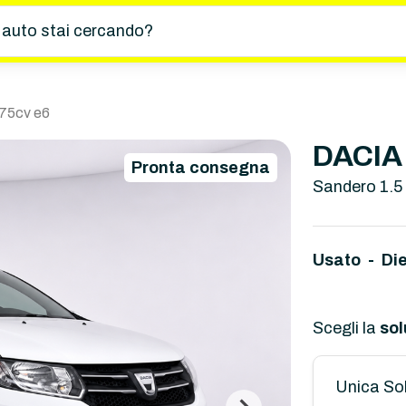
 auto stai cercando?
 75cv e6
DACIA
Pronta consegna
Sandero 1.5
Usato - Di
Scegli la
sol
Unica So