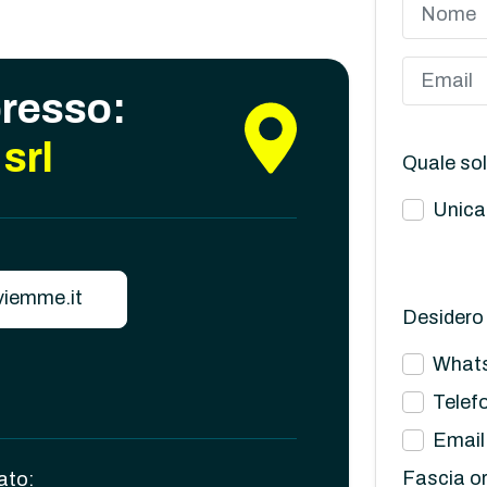
presso:
srl
Quale sol
Unica
iemme.it
Desidero 
What
Telef
Email
Fascia or
ato: