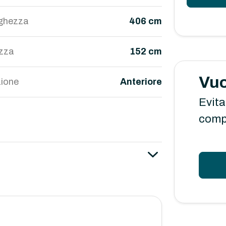
ghezza
406 cm
ezza
152 cm
Vuo
ione
Anteriore
Evita
comp