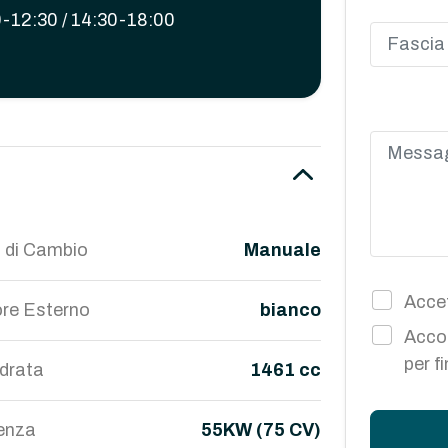
-12:30 / 14:30-18:00
 di Cambio
Manuale
Accet
re Esterno
bianco
Accon
per f
ndrata
1461 cc
enza
55KW (75 CV)