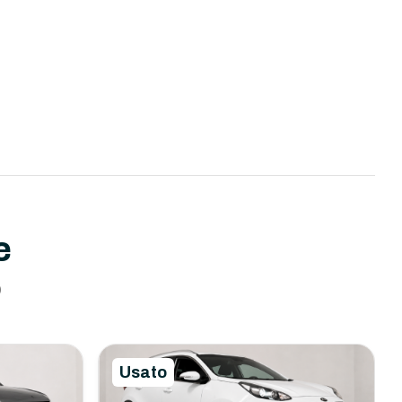
e
o
Usato