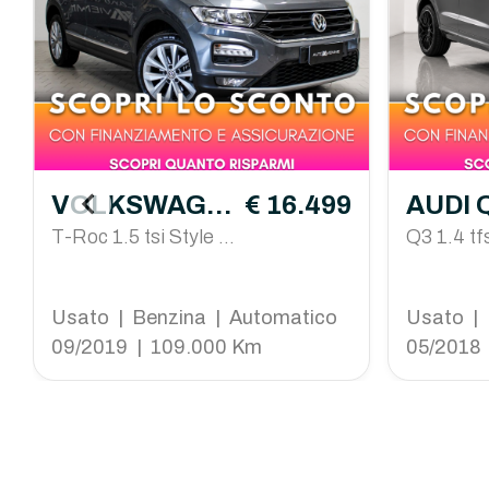
VOLKSWAGE
€ 16.499
AUDI 
N T-Roc
T-Roc 1.5 tsi Style d
Q3 1.4 tfs
sg
edition s-
Usato | Benzina | Automatico
Usato | 
09/2019 | 109.000 Km
05/2018 