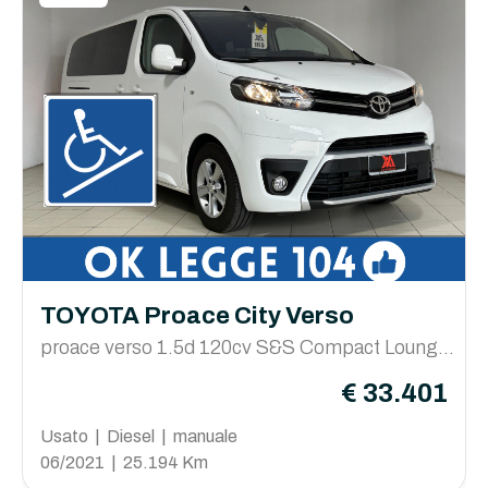
TOYOTA Proace City Verso
proace verso 1.5d 120cv S&S Compact Lounge
5p 9p.ti E6d
€ 33.401
Usato | Diesel | manuale
06/2021 | 25.194 Km