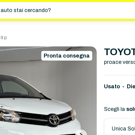
 auto stai cercando?
 9 p
TOYOTA
Pronta consegna
proace vers
d
Usato - Di
Scegli la
sol
Unica So