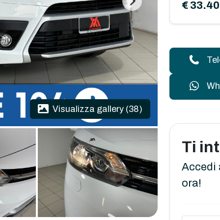
€ 33.4
Te
Wh
Visualizza gallery (38)
Ti i
Accedi 
ora!