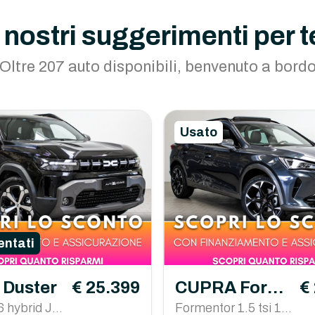
I nostri suggerimenti per t
Oltre 207 auto disponibili, benvenuto a bord
Usato
ntati
 Duster
€ 25.399
CUPRA Forme
€
6 hybrid Jou
ntor
Formentor 1.5 tsi 15