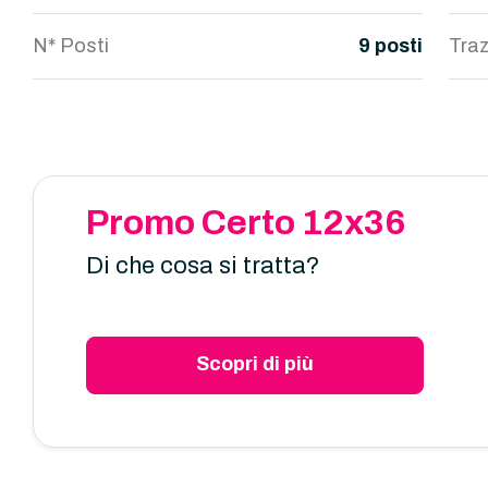
N* Posti
9 posti
Traz
Promo Certo 12x36
Di che cosa si tratta?
Scopri di più