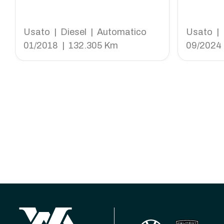
Line s&s 120cv eat6
rney 140
Usato | Diesel | Automatico
Usato | 
01/2018 | 132.305 Km
09/2024