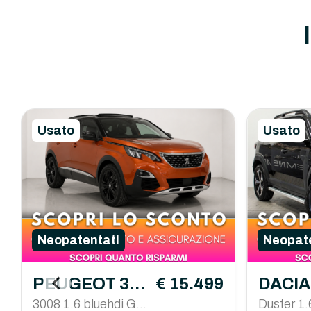
Usato
Usato
Neopatentati
Neopate
PEUGEOT 300
€ 15.499
DACIA
8
3008 1.6 bluehdi GT
Duster 1.