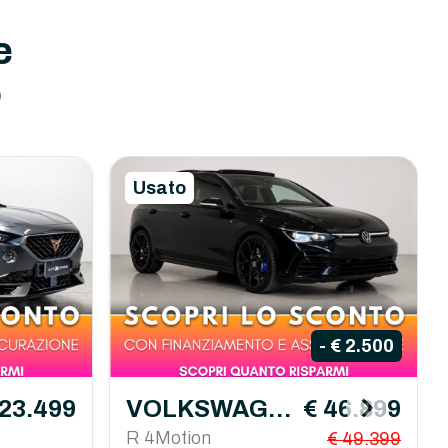
e
o
Usato
- € 2.500
 23.499
VOLKSWAGE
€ 46.899
N Golf
R 4Motion
€ 49.399