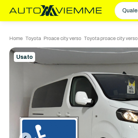
Quale
Home
Toyota
Proace city verso
Toyota proace city verso
Usato