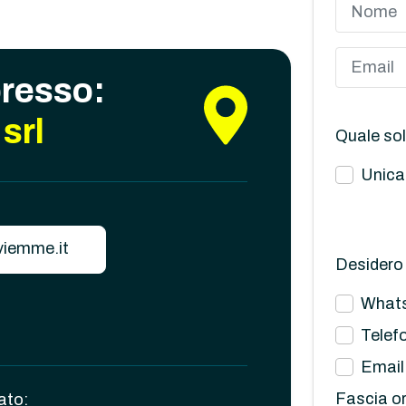
presso:
srl
Quale sol
Unica
iemme.it
Desidero 
What
Telef
Email
Fascia or
ato: