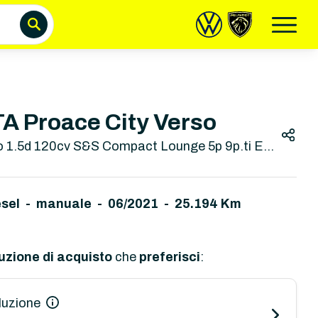
 Proace City Verso
o 1.5d 120cv S&S Compact Lounge 5p 9p.ti E6
esel - manuale
-
06/2021 - 25.194 Km
uzione di acquisto
che
preferisci
:
luzione