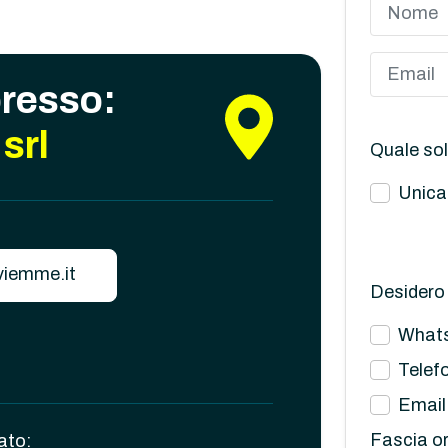
presso:
srl
Quale sol
Unica
iemme.it
Desidero 
What
Telef
Email
Fascia or
ato: