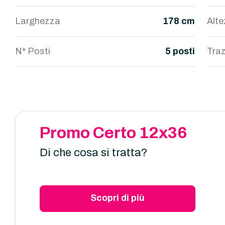
Larghezza
178 cm
Alt
N* Posti
5 posti
Traz
Promo Certo 12x36
Di che cosa si tratta?
Scopri di più