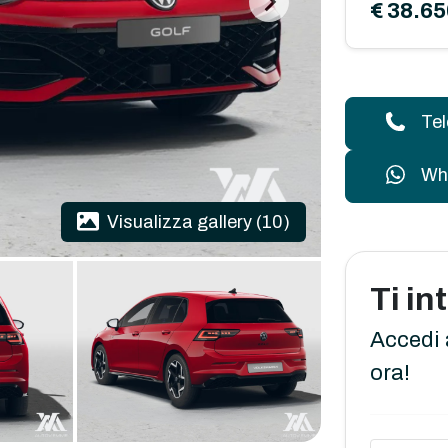
€ 38.65
Te
Wh
Visualizza gallery (10)
Ti i
Accedi 
ora!