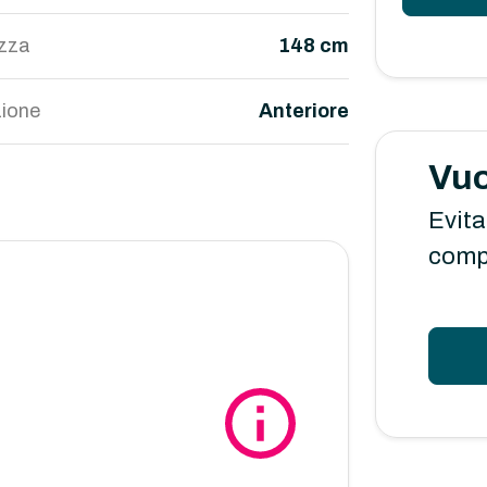
ezza
148 cm
ione
Anteriore
Vuo
Evita
comp