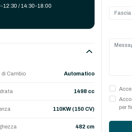
-12:30 / 14:30-18:00
 di Cambio
Automatico
Accet
ndrata
1498 cc
Accon
per f
enza
110KW (150 CV)
ghezza
482 cm